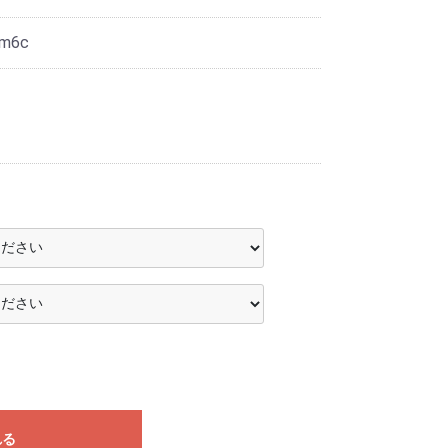
m6c
れる