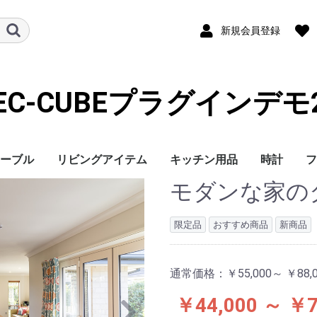
新規会員登録
EC-CUBEプラグインデモ
ーブル
リビングアイテム
キッチン用品
時計
フ
モダンな家の
鍋・フライパン
キッチンツール
置き時計
掛け時計
目覚まし時
タイマー
限定品
おすすめ商品
新商品
通常価格：
￥55,000～ ￥88,
￥44,000 ～ ￥7