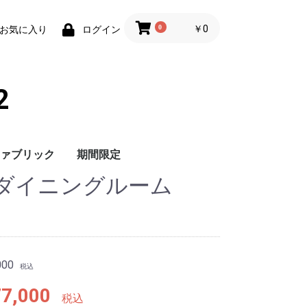
0
￥0
お気に入り
ログイン
2
ァブリック
期間限定
ダイニングルーム
計
包丁・ナイフ
まな板・カッティング
ボード
000
税込
7,000
税込