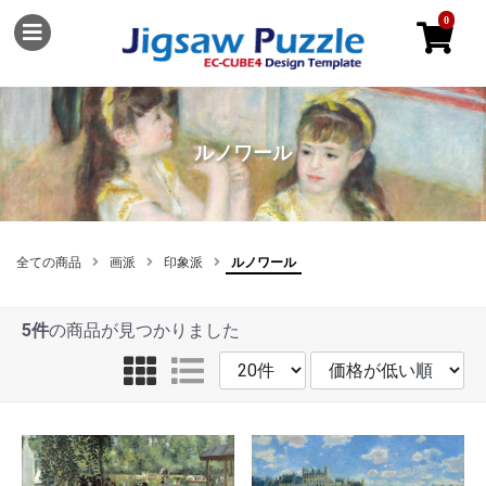
0
ルノワール
全ての商品
画派
印象派
ルノワール
5件
の商品が見つかりました