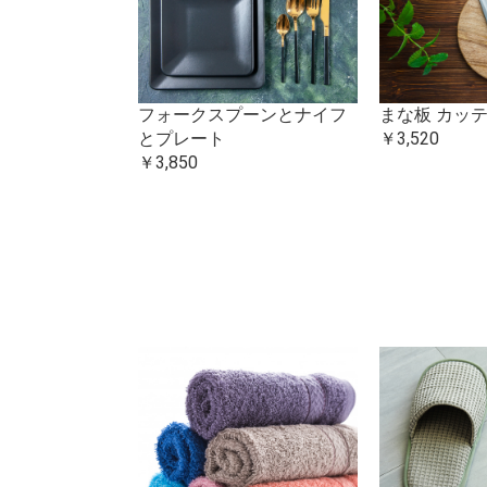
ト
フォークスプーンとナイフ
まな板 カッ
とプレート
￥3,520
￥3,850