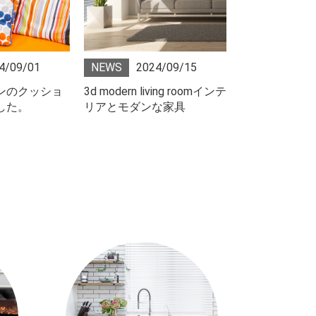
4/09/01
NEWS
2024/09/15
NEWS
202
ンのクッショ
3d modern living roomインテ
ワーキングテ
した。
リアとモダンな家具
リゾート高層
なベッドルー