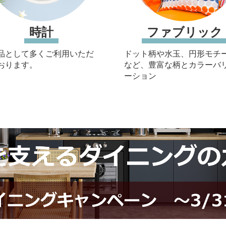
時計
ファブリック
品として多くご利用いただ
ドット柄や水玉、円形モチ
おります。
など、豊富な柄とカラーバ
ーション