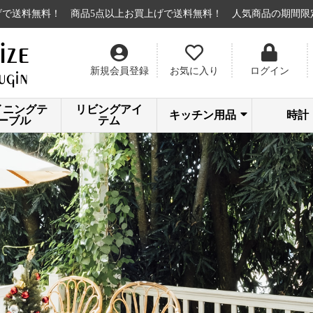
料！
商品5点以上お買上げで送料無料！
人気商品の期間限定セール！
新規会員登録
お気に入り
ログイン
イニングテ
リビングアイ
キッチン用品
時計
ーブル
テム
まな板・
鍋・フライパ
キッチンツー
ティング
包丁・ナ
目覚まし
置き時
掛け時
タイマ
ン
ル
ド