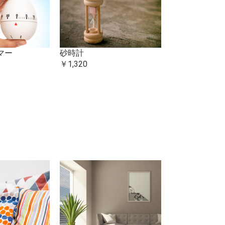
マー
砂時計
DPコバルト合
￥1,320
￥16,500