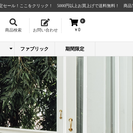
ここをクリック！
5000円以上お買上げで送料無料！
商品5点以上お
0
￥0
商品検索
お問い合わせ
ファブリック
期間限定
カッ
ボー
イフ
時計
計
計
ー