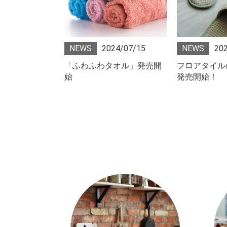
24/07/01
NEWS
2024/07/15
NEWS
20
テーブル付きの
「ふわふわタオル」発売開
フロアタイル
層ホテルの豪華
始
発売開始！
ームスイート